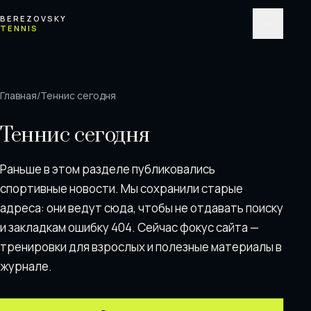
Перейти к содержимому
BEREZOVSKY
TENNIS
Меню
Главная
/
Теннис сегодня
Теннис сегодня
Раньше в этом разделе публиковались
спортивные новости. Мы сохранили старые
адреса: они ведут сюда, чтобы не отдавать поискy
и закладкам ошибку 404. Сейчас фокус сайта —
тренировки для взрослых и полезные материалы в
журнале.