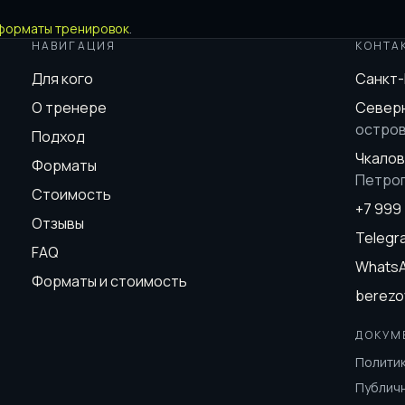
форматы тренировок
.
НАВИГАЦИЯ
КОНТА
Для кого
Санкт
О тренере
Северн
остро
Подход
Чкалов
Форматы
Петро
Стоимость
+7 999
Отзывы
Teleg
FAQ
Whats
Форматы и стоимость
berezo
ДОКУМ
Полити
Публич