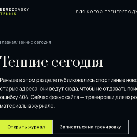
Перейти к содержимому
BEREZOVSKY
ДЛЯ КОГО
О ТРЕНЕРЕ
ПОД
TENNIS
Главная
/
Теннис сегодня
Теннис сегодня
Раньше в этом разделе публиковались спортивные нов
старые адреса: они ведут сюда, чтобы не отдавать пои
ошибку 404. Сейчас фокус сайта — тренировки для взр
материалы в журнале.
Открыть журнал
Записаться на тренировку