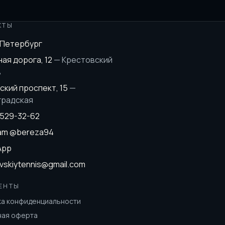
КТЫ
-Петербург
ая дорога, 12
—
Крестовский
в
ский проспект, 15
—
градская
 529-32-62
ram
@bereza94
App
vskiytennis@gmail.com
ЕНТЫ
ка конфиденциальности
ная оферта