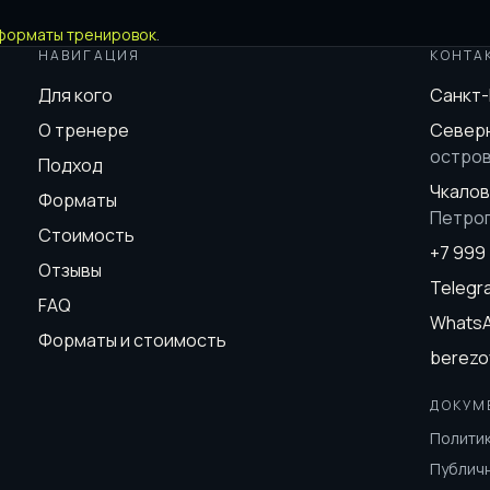
форматы тренировок
.
НАВИГАЦИЯ
КОНТА
Для кого
Санкт
О тренере
Северн
остро
Подход
Чкалов
Форматы
Петро
Стоимость
+7 999
Отзывы
Teleg
FAQ
Whats
Форматы и стоимость
berezo
ДОКУМ
Полити
Публич