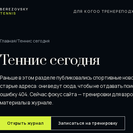
Перейти к содержимому
BEREZOVSKY
ДЛЯ КОГО
О ТРЕНЕРЕ
ПОД
TENNIS
Главная
/
Теннис сегодня
Теннис сегодня
Раньше в этом разделе публиковались спортивные нов
старые адреса: они ведут сюда, чтобы не отдавать пои
ошибку 404. Сейчас фокус сайта — тренировки для взр
материалы в журнале.
Открыть журнал
Записаться на тренировку