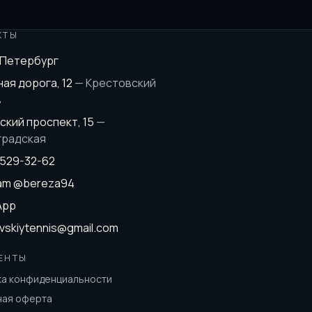
КТЫ
-Петербург
ая дорога, 12
—
Крестовский
в
ский проспект, 15
—
градская
 529-32-62
ram
@bereza94
App
vskiytennis@gmail.com
ЕНТЫ
ка конфиденциальности
ная оферта