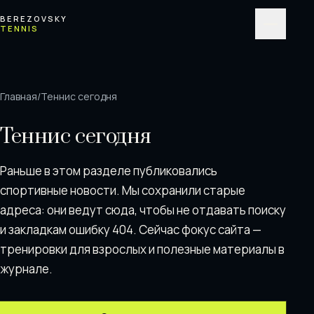
Перейти к содержимому
BEREZOVSKY
TENNIS
Меню
Главная
/
Теннис сегодня
Теннис сегодня
Раньше в этом разделе публиковались
спортивные новости. Мы сохранили старые
адреса: они ведут сюда, чтобы не отдавать поискy
и закладкам ошибку 404. Сейчас фокус сайта —
тренировки для взрослых и полезные материалы в
журнале.