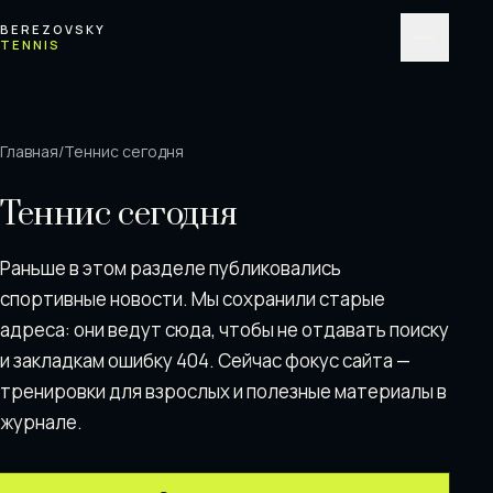
Перейти к содержимому
BEREZOVSKY
TENNIS
Меню
Главная
/
Теннис сегодня
Теннис сегодня
Раньше в этом разделе публиковались
спортивные новости. Мы сохранили старые
адреса: они ведут сюда, чтобы не отдавать поискy
и закладкам ошибку 404. Сейчас фокус сайта —
тренировки для взрослых и полезные материалы в
журнале.