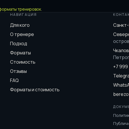
форматы тренировок
.
НАВИГАЦИЯ
КОНТА
Для кого
Санкт
О тренере
Северн
остро
Подход
Чкалов
Форматы
Петро
Стоимость
+7 999
Отзывы
Teleg
FAQ
Whats
Форматы и стоимость
berezo
ДОКУМ
Полити
Публич