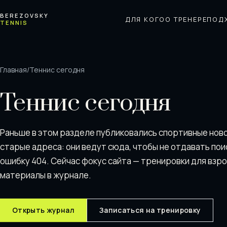
Перейти к содержимому
BEREZOVSKY
ДЛЯ КОГО
О ТРЕНЕРЕ
ПОД
TENNIS
Главная
/
Теннис сегодня
Теннис сегодня
Раньше в этом разделе публиковались спортивные нов
старые адреса: они ведут сюда, чтобы не отдавать пои
ошибку 404. Сейчас фокус сайта — тренировки для взр
материалы в журнале.
Открыть журнал
Записаться на тренировку