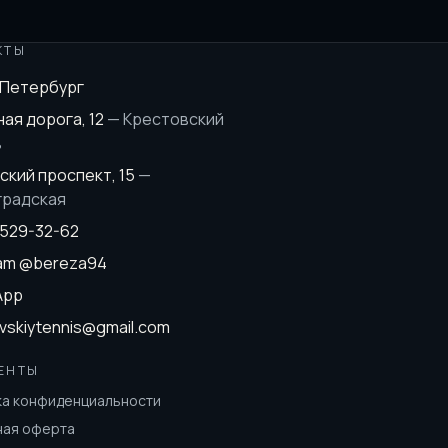
КТЫ
-Петербург
ая дорога, 12
—
Крестовский
в
ский проспект, 15
—
градская
 529-32-62
ram
@bereza94
App
vskiytennis@gmail.com
ЕНТЫ
ка конфиденциальности
ная оферта