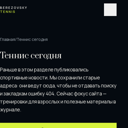
Перейти к содержимому
BEREZOVSKY
TENNIS
Меню
Главная
/
Теннис сегодня
Теннис сегодня
Раньше в этом разделе публиковались
спортивные новости. Мы сохранили старые
адреса: они ведут сюда, чтобы не отдавать поискy
и закладкам ошибку 404. Сейчас фокус сайта —
тренировки для взрослых и полезные материалы в
журнале.