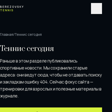
Перейти к содержимому
BEREZOVSKY
TENNIS
Меню
Главная
/
Теннис сегодня
Теннис сегодня
Раньше в этом разделе публиковались
спортивные новости. Мы сохранили старые
адреса: они ведут сюда, чтобы не отдавать поискy
и закладкам ошибку 404. Сейчас фокус сайта —
тренировки для взрослых и полезные материалы в
журнале.