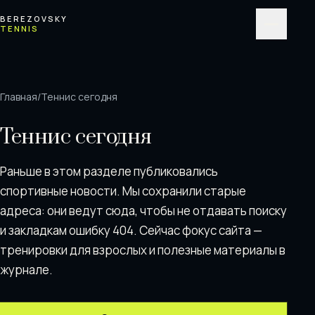
Перейти к содержимому
BEREZOVSKY
TENNIS
Меню
Главная
/
Теннис сегодня
Теннис сегодня
Раньше в этом разделе публиковались
спортивные новости. Мы сохранили старые
адреса: они ведут сюда, чтобы не отдавать поискy
и закладкам ошибку 404. Сейчас фокус сайта —
тренировки для взрослых и полезные материалы в
журнале.