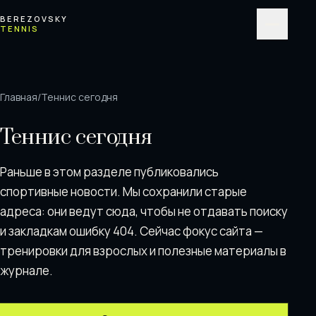
Перейти к содержимому
BEREZOVSKY
TENNIS
Меню
Главная
/
Теннис сегодня
Теннис сегодня
Раньше в этом разделе публиковались
спортивные новости. Мы сохранили старые
адреса: они ведут сюда, чтобы не отдавать поискy
и закладкам ошибку 404. Сейчас фокус сайта —
тренировки для взрослых и полезные материалы в
журнале.