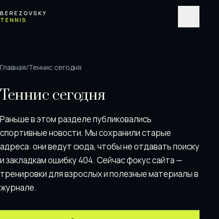
Перейти к содержимому
BEREZOVSKY
TENNIS
Меню
Главная
/
Теннис сегодня
Теннис сегодня
Раньше в этом разделе публиковались
спортивные новости. Мы сохранили старые
адреса: они ведут сюда, чтобы не отдавать поискy
и закладкам ошибку 404. Сейчас фокус сайта —
тренировки для взрослых и полезные материалы в
журнале.