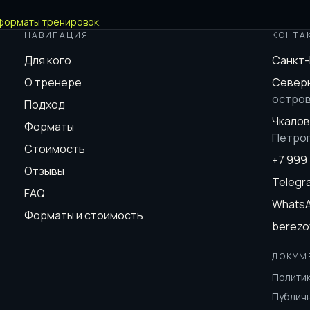
форматы тренировок
.
НАВИГАЦИЯ
КОНТА
Для кого
Санкт
О тренере
Северн
остро
Подход
Чкалов
Форматы
Петро
Стоимость
+7 999
Отзывы
Teleg
FAQ
Whats
Форматы и стоимость
berezo
ДОКУМ
Полити
Публич