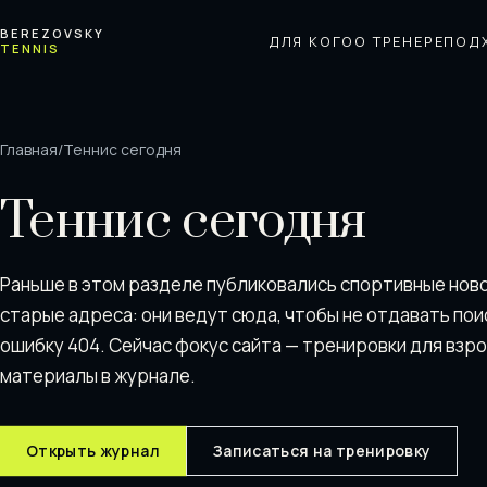
Перейти к содержимому
BEREZOVSKY
ДЛЯ КОГО
О ТРЕНЕРЕ
ПОД
TENNIS
Главная
/
Теннис сегодня
Теннис сегодня
Раньше в этом разделе публиковались спортивные нов
старые адреса: они ведут сюда, чтобы не отдавать пои
ошибку 404. Сейчас фокус сайта — тренировки для взр
материалы в журнале.
Открыть журнал
Записаться на тренировку