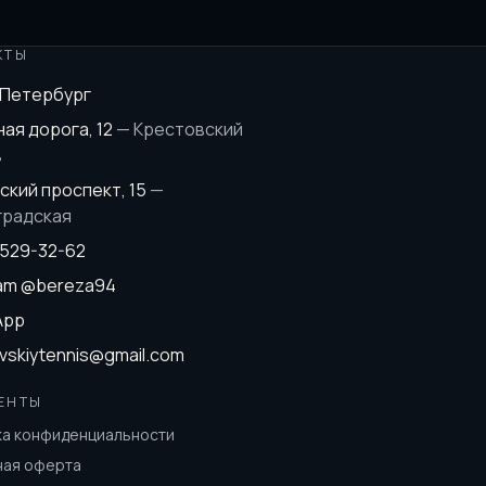
КТЫ
-Петербург
ая дорога, 12
—
Крестовский
в
ский проспект, 15
—
градская
 529-32-62
ram
@bereza94
App
vskiytennis@gmail.com
ЕНТЫ
ка конфиденциальности
ная оферта