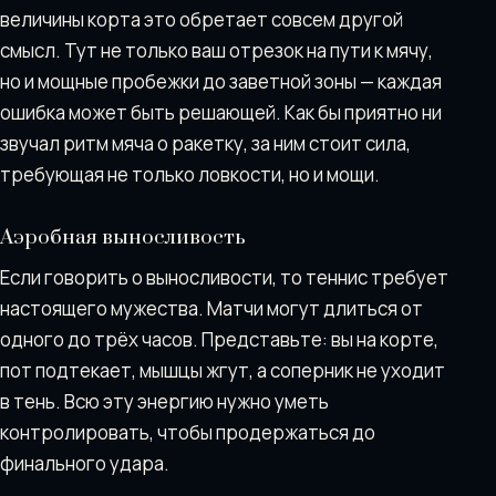
величины корта это обретает совсем другой
смысл. Тут не только ваш отрезок на пути к мячу,
но и мощные пробежки до заветной зоны — каждая
ошибка может быть решающей. Как бы приятно ни
звучал ритм мяча о ракетку, за ним стоит сила,
требующая не только ловкости, но и мощи.
Аэробная выносливость
Если говорить о выносливости, то теннис требует
настоящего мужества. Матчи могут длиться от
одного до трёх часов. Представьте: вы на корте,
пот подтекает, мышцы жгут, а соперник не уходит
в тень. Всю эту энергию нужно уметь
контролировать, чтобы продержаться до
финального удара.