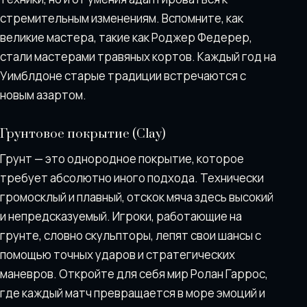
стремительным изменениям. Вспомните, как
великие мастера, такие как Роджер Федерер,
стали мастерами травяных кортов. Каждый год на
Уимблдоне старые традиции встречаются с
новым азартом.
Грунтовое покрытие (Clay)
Грунт — это однородное покрытие, которое
требует абсолютно иного подхода. Технически
громосклый и плавный, отскок мяча здесь высокий
и непредсказуемый. Игроки, работающие на
грунте, словно скульпторы, лепят свои шансы с
помощью точных ударов и стратегических
маневров. Откройте для себя мир Ролан Гаррос,
где каждый матч превращается в море эмоций и