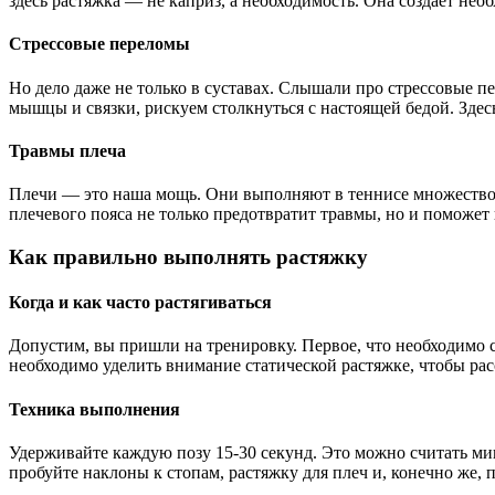
здесь растяжка — не каприз, а необходимость. Она создает нео
Стрессовые переломы
Но дело даже не только в суставах. Слышали про стрессовые п
мышцы и связки, рискуем столкнуться с настоящей бедой. Здес
Травмы плеча
Плечи — это наша мощь. Они выполняют в теннисе множество за
плечевого пояса не только предотвратит травмы, но и поможет
Как правильно выполнять растяжку
Когда и как часто растягиваться
Допустим, вы пришли на тренировку. Первое, что необходимо 
необходимо уделить внимание статической растяжке, чтобы ра
Техника выполнения
Удерживайте каждую позу 15-30 секунд. Это можно считать м
пробуйте наклоны к стопам, растяжку для плеч и, конечно же,