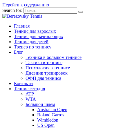
Перейти к содержанию
Search for:
Главная
Теннис для взрослых
Теннис для начинающих
Теннис для детей
Тренер по теннису
Блог
Техника в большом теннисе
Тактика в теннисе
Психология в теннисе
Дневник тренировок
ОФП для тенниса
Контакты
Теннис сегодня
ATP
WTA
Большой шлем
Australian Open
Roland Garros
Wimbledon
US Open