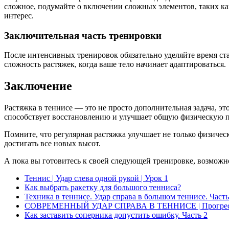
сложное, подумайте о включении сложных элементов, таких ка
интерес.
Заключительная часть тренировки
После интенсивных тренировок обязательно уделяйте время ст
сложность растяжек, когда ваше тело начинает адаптироваться.
Заключение
Растяжка в теннисе — это не просто дополнительная задача, э
способствует восстановлению и улучшает общую физическую п
Помните, что регулярная растяжка улучшает не только физичес
достигать все новых высот.
А пока вы готовитесь к своей следующей тренировке, возможно
Теннис | Удар слева одной рукой | Урок 1
Как выбрать ракетку для большого тенниса?
Техника в теннисе. Удар справа в большом теннисе. Часть
СОВРЕМЕННЫЙ УДАР СПРАВА В ТЕННИСЕ | Прогрессия 
Как заставить соперника допустить ошибку. Часть 2