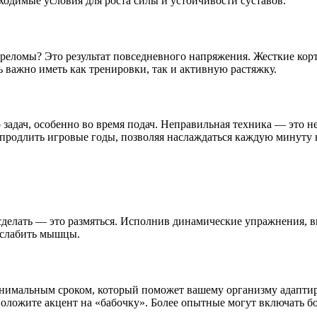
бходимые условия для роста силы и устойчивости суставов.
ереломы? Это результат повседневного напряжения. Жесткие корт
ь важно иметь как тренировки, так и активную растяжку.
дач, особенно во время подач. Неправильная техника — это не 
 продлить игровые годы, позволяя наслаждаться каждую минуту н
сделать — это размяться. Исполнив динамические упражнения, в
сслабить мышцы.
инимальным сроком, который поможет вашему организму адаптир
 положите акцент на «бабочку». Более опытные могут включать 