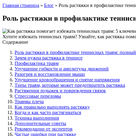
Главная страница
»
Блог
»
Роль растяжки в профилактике тенн
Роль растяжки в профилактике теннис
Хотите избежать теннисных травм? Узнайте, как растяжка пом
Содержание
Роль растяжки в профилактике теннисных травм: полный
Зачем нужна растяжка в теннисе
Профилактика травм
Улучшение гибкости и амплитуды движений
Разогрев и восстановление мышц
Улучшение кровообращения и снятие напряжения
Типы травм, которые может предотвратить растяжка
Растяжения лодыжек и повреждения связок
Стрессовые переломы
Травмы плеча
Как правильно выполнять растяжку
Когда и как часто растягиваться
Техника выполнения
Дополнительные советы
Рекомендации от экспертов
Частые ошибки при растяжке