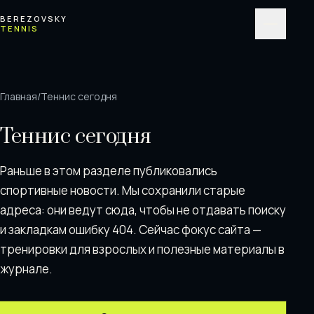
Перейти к содержимому
BEREZOVSKY
TENNIS
Меню
Главная
/
Теннис сегодня
Теннис сегодня
Раньше в этом разделе публиковались
спортивные новости. Мы сохранили старые
адреса: они ведут сюда, чтобы не отдавать поискy
и закладкам ошибку 404. Сейчас фокус сайта —
тренировки для взрослых и полезные материалы в
журнале.