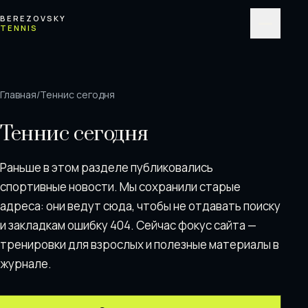
Перейти к содержимому
BEREZOVSKY
TENNIS
Меню
Главная
/
Теннис сегодня
Теннис сегодня
Раньше в этом разделе публиковались
спортивные новости. Мы сохранили старые
адреса: они ведут сюда, чтобы не отдавать поискy
и закладкам ошибку 404. Сейчас фокус сайта —
тренировки для взрослых и полезные материалы в
журнале.