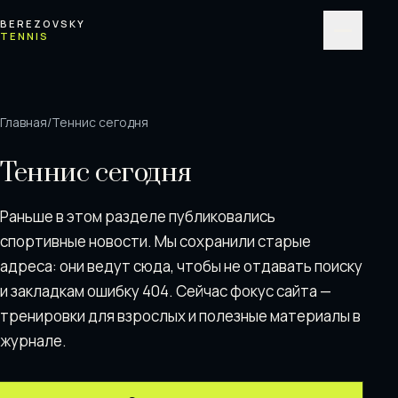
Перейти к содержимому
BEREZOVSKY
TENNIS
Меню
Главная
/
Теннис сегодня
Теннис сегодня
Раньше в этом разделе публиковались
спортивные новости. Мы сохранили старые
адреса: они ведут сюда, чтобы не отдавать поискy
и закладкам ошибку 404. Сейчас фокус сайта —
тренировки для взрослых и полезные материалы в
журнале.