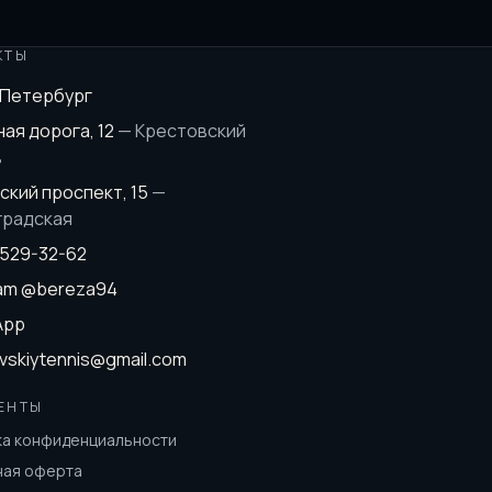
КТЫ
-Петербург
ая дорога, 12
—
Крестовский
в
ский проспект, 15
—
градская
 529-32-62
ram
@bereza94
App
vskiytennis@gmail.com
ЕНТЫ
ка конфиденциальности
ная оферта