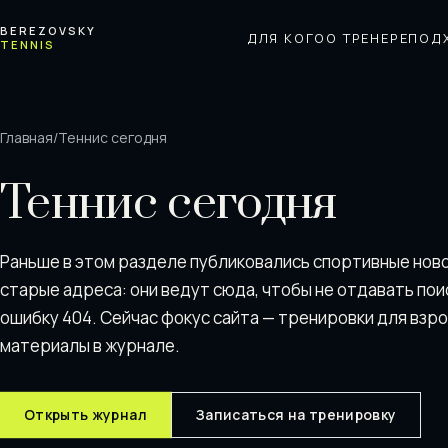
Перейти к содержимому
BEREZOVSKY
ДЛЯ КОГО
О ТРЕНЕРЕ
ПОД
TENNIS
Главная
/
Теннис сегодня
Теннис сегодня
Раньше в этом разделе публиковались спортивные нов
старые адреса: они ведут сюда, чтобы не отдавать пои
ошибку 404. Сейчас фокус сайта — тренировки для взр
материалы в журнале.
Открыть журнал
Записаться на тренировку