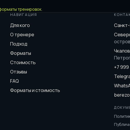
форматы тренировок
.
НАВИГАЦИЯ
КОНТА
Для кого
Санкт
О тренере
Северн
остро
Подход
Чкалов
Форматы
Петро
Стоимость
+7 999
Отзывы
Teleg
FAQ
Whats
Форматы и стоимость
berezo
ДОКУМ
Полити
Публич