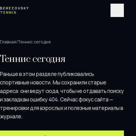
Перейти к содержимому
BEREZOVSKY
TENNIS
Меню
Главная
/
Теннис сегодня
Теннис сегодня
Раньше в этом разделе публиковались
спортивные новости. Мы сохранили старые
адреса: они ведут сюда, чтобы не отдавать поискy
и закладкам ошибку 404. Сейчас фокус сайта —
тренировки для взрослых и полезные материалы в
журнале.