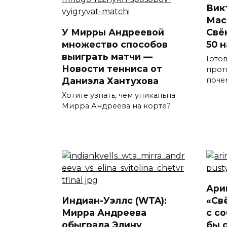
Вик
Мас
У Мирры Андреевой
Свё
множество способов
50 н
выиграть матчи —
Гото
Новости тенниса от
прот
Даниэла Хантухова
поче
Хотите узнать, чем уникальна
Мирра Андреева на корте?
Ари
Индиан-Уэллс (WTA):
«Св
Мирра Андреева
с с
обыграла Элину
бы 