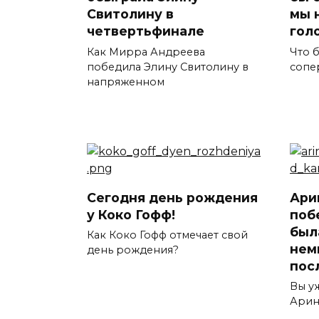
Свитолину в
мы 
четвертьфинале
гол
Как Мирра Андреева
Что б
победила Элину Свитолину в
сопе
напряженном
Сегодня день рождения
Ари
у Коко Гофф!
поб
был
Как Коко Гофф отмечает свой
нем
день рождения?
пос
Вы у
Арин