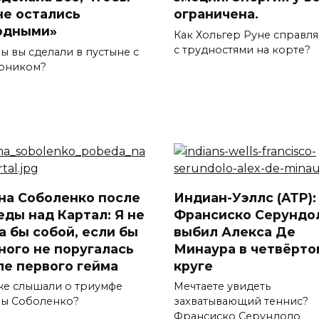
не остались
ограничена.
одными»
Как Хольгер Руне справля
с трудностями на корте?
ы вы сделали в пустыне с
рником?
на Соболенко после
Индиан-Уэллс (ATP):
еды над Картал: Я не
Франсиско Серундо
а бы собой, если бы
выбил Алекса Де
ного не поругалась
Минаура в четвёрто
ле первого гейма
круге
же слышали о триумфе
Мечтаете увидеть
ы Соболенко?
захватывающий теннис?
Франсиско Серундоло