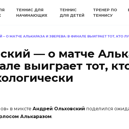
ЛЯ
ТЕННИС ДЛЯ
ТЕННИС
ТРЕНЕР ПО
Х
НАЧИНАЮЩИХ
ДЛЯ ДЕТЕЙ
ТЕННИСУ
 – О МАТЧЕ АЛЬКАРАЗА И ЗВЕРЕВА: В ФИНАЛЕ ВЫИГРАЕТ ТОТ, КТО
ский — о матче Альк
але выиграет тот, кт
хологически
ов» в миксте
Андрей Ольховский
поделился ожида
рлосом Алькаразом
.