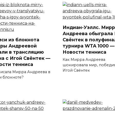
Индиан-Уэллс. Мирр
Андреева обыграла 
иси из блокнота
Свёнтек в полуфина
ры Андреевой
турнира WTA 1000 —
али в трансляцию
Новости тенниса
ча с Игой Свёнтек —
Как Мирра Андреева
ости тенниса
шокировала мир, победи
Игой Свёнтек
писала Мирра Андреева в
м блокноте?