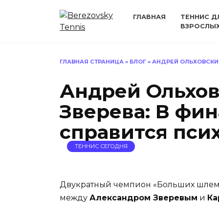
Перейти
к
ГЛАВНАЯ
ТЕННИС Д
ВЗРОСЛЫ
содержанию
ГЛАВНАЯ СТРАНИЦА
»
БЛОГ
»
АНДРЕЙ ОЛЬХОВСКИЙ
Андрей Ольхов
Зверева: В фин
справится пси
ТЕННИС СЕГОДНЯ
Двукратный чемпион «Больших шлем
между
Александром Зверевым
и
Ка