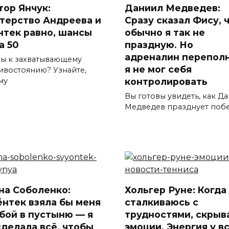
тор Янчук:
Даниил Медведев:
терство Андреева и
Сразу сказал Фису, 
нтек равно, шансы
обычно я так не
а 50
праздную. Но
адреналин переполн
вы к захватывающему
я не мог себя
ивостоянию? Узнайте,
контролировать
му
Вы готовы увидеть, как Д
Медведев празднует поб
на Соболенко:
Хольгер Руне: Когда
ёнтек взяла бы меня
сталкиваюсь с
обой в пустыню — я
трудностями, скрыв
сделала всё, чтобы
эмоции. Энергия у в