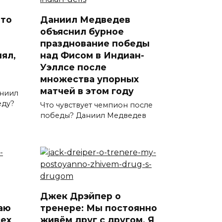
что
Даниил Медведев
объяснил бурное
празднование победы
ял,
над Фисом в Индиан-
Уэллсе после
множества упорных
матчей в этом году
аниил
еду?
Что чувствует чемпион после
победы? Даниил Медведев
Джек Дрэйпер о
аю
тренере: Мы постоянно
сех
живём друг с другом. Я