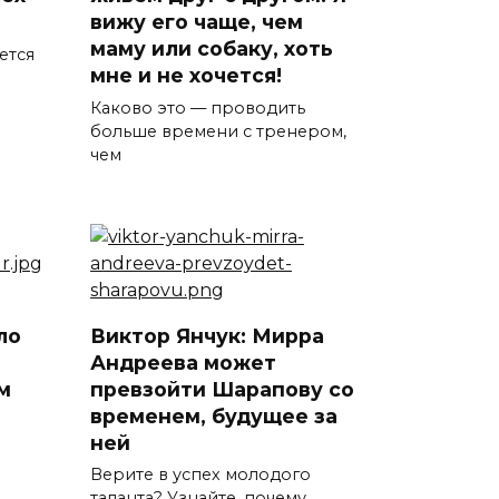
вижу его чаще, чем
маму или собаку, хоть
ется
мне и не хочется!
Каково это — проводить
больше времени с тренером,
чем
ло
Виктор Янчук: Мирра
Андреева может
м
превзойти Шарапову со
временем, будущее за
ней
Верите в успех молодого
таланта? Узнайте, почему