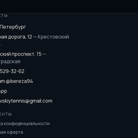
КТЫ
-Петербург
ая дорога, 12
—
Крестовский
в
ский проспект, 15
—
градская
 529-32-62
ram
@bereza94
App
vskiytennis@gmail.com
ЕНТЫ
ка конфиденциальности
ная оферта