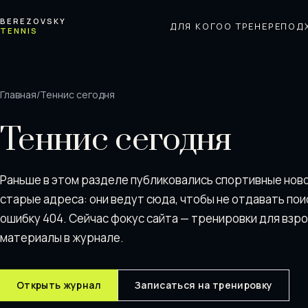
Перейти к содержимому
BEREZOVSKY
ДЛЯ КОГО
О ТРЕНЕРЕ
ПОД
TENNIS
Главная
/
Теннис сегодня
Теннис сегодня
Раньше в этом разделе публиковались спортивные нов
старые адреса: они ведут сюда, чтобы не отдавать пои
ошибку 404. Сейчас фокус сайта — тренировки для взр
материалы в журнале.
Открыть журнал
Записаться на тренировку