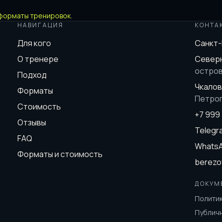
форматы тренировок
.
НАВИГАЦИЯ
КОНТА
Для кого
Санкт
О тренере
Северн
остро
Подход
Чкалов
Форматы
Петро
Стоимость
+7 999
Отзывы
Teleg
FAQ
Whats
Форматы и стоимость
berezo
ДОКУМ
Полити
Публич