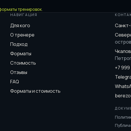
форматы тренировок
.
НАВИГАЦИЯ
КОНТА
Для кого
Санкт
О тренере
Северн
остро
Подход
Чкалов
Форматы
Петро
Стоимость
+7 999
Отзывы
Teleg
FAQ
Whats
Форматы и стоимость
berezo
ДОКУМ
Полити
Публич