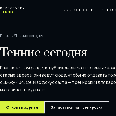
Перейти к содержимому
BEREZOVSKY
ДЛЯ КОГО
О ТРЕНЕРЕ
ПОД
TENNIS
Главная
/
Теннис сегодня
Теннис сегодня
Раньше в этом разделе публиковались спортивные нов
старые адреса: они ведут сюда, чтобы не отдавать пои
ошибку 404. Сейчас фокус сайта — тренировки для взр
материалы в журнале.
Открыть журнал
Записаться на тренировку