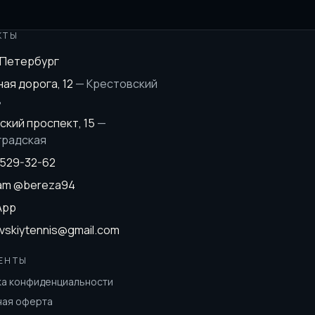
КТЫ
-Петербург
ая дорога, 12
—
Крестовский
в
ский проспект, 15
—
градская
 529-32-62
ram
@bereza94
App
vskiytennis@gmail.com
ЕНТЫ
ка конфиденциальности
ная оферта