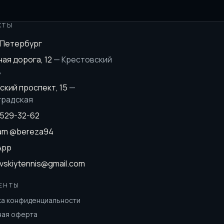
КТЫ
-Петербург
ая дорога, 12
—
Крестовский
в
ский проспект, 15
—
градская
 529-32-62
ram
@bereza94
App
vskiytennis@gmail.com
ЕНТЫ
ка конфиденциальности
ная оферта