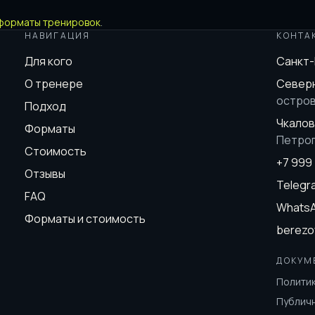
форматы тренировок
.
НАВИГАЦИЯ
КОНТА
Для кого
Санкт
О тренере
Северн
остро
Подход
Чкалов
Форматы
Петро
Стоимость
+7 999
Отзывы
Teleg
FAQ
Whats
Форматы и стоимость
berezo
ДОКУМ
Полити
Публич