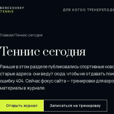
Перейти к содержимому
BEREZOVSKY
ДЛЯ КОГО
О ТРЕНЕРЕ
ПОД
TENNIS
Главная
/
Теннис сегодня
Теннис сегодня
Раньше в этом разделе публиковались спортивные нов
старые адреса: они ведут сюда, чтобы не отдавать пои
ошибку 404. Сейчас фокус сайта — тренировки для взр
материалы в журнале.
Открыть журнал
Записаться на тренировку