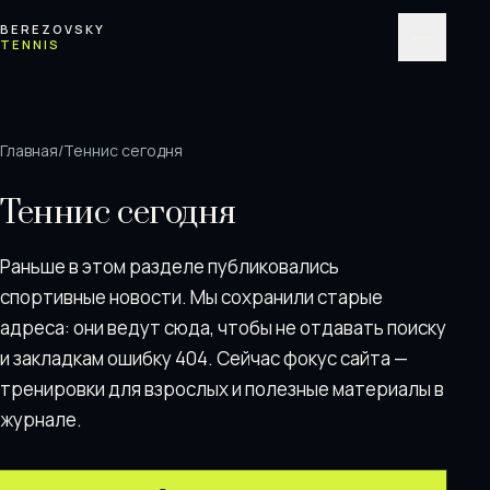
Перейти к содержимому
BEREZOVSKY
TENNIS
Меню
Главная
/
Теннис сегодня
Теннис сегодня
Раньше в этом разделе публиковались
спортивные новости. Мы сохранили старые
адреса: они ведут сюда, чтобы не отдавать поискy
и закладкам ошибку 404. Сейчас фокус сайта —
тренировки для взрослых и полезные материалы в
журнале.