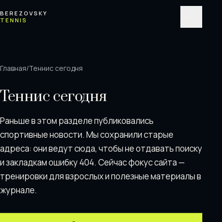
Перейти к содержимому
BEREZOVSKY
TENNIS
Меню
Главная
/
Теннис сегодня
Теннис сегодня
Раньше в этом разделе публиковались
спортивные новости. Мы сохранили старые
адреса: они ведут сюда, чтобы не отдавать поискy
и закладкам ошибку 404. Сейчас фокус сайта —
тренировки для взрослых и полезные материалы в
журнале.