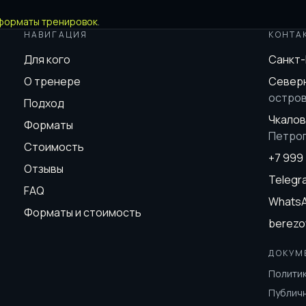
форматы тренировок
.
НАВИГАЦИЯ
КОНТА
Для кого
Санкт
О тренере
Северн
остро
Подход
Чкалов
Форматы
Петро
Стоимость
+7 999
Отзывы
Teleg
FAQ
Whats
Форматы и стоимость
berezo
ДОКУМ
Полити
Публич