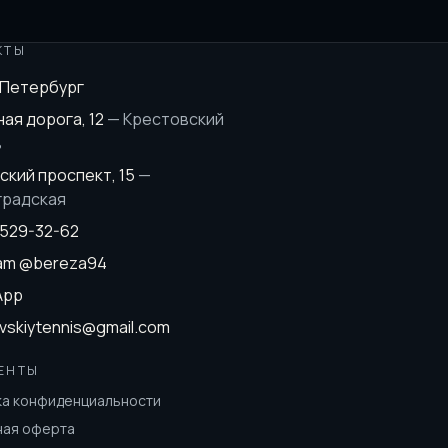
КТЫ
-Петербург
ая дорога, 12
—
Крестовский
в
ский проспект, 15
—
градская
 529-32-62
ram
@bereza94
App
vskiytennis@gmail.com
ЕНТЫ
ка конфиденциальности
ная оферта