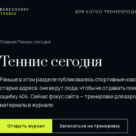
Перейти к содержимому
BEREZOVSKY
ДЛЯ КОГО
О ТРЕНЕРЕ
ПОД
TENNIS
Главная
/
Теннис сегодня
Теннис сегодня
Раньше в этом разделе публиковались спортивные нов
старые адреса: они ведут сюда, чтобы не отдавать пои
ошибку 404. Сейчас фокус сайта — тренировки для взр
материалы в журнале.
Открыть журнал
Записаться на тренировку