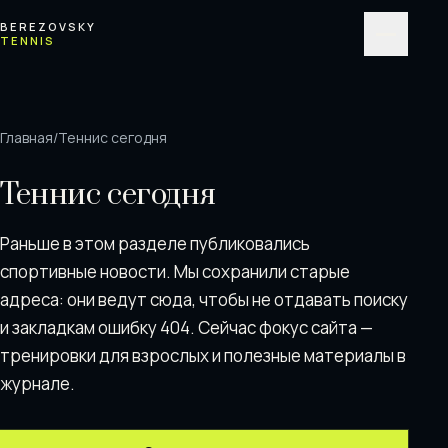
Перейти к содержимому
BEREZOVSKY
TENNIS
Меню
Главная
/
Теннис сегодня
Теннис сегодня
Раньше в этом разделе публиковались
спортивные новости. Мы сохранили старые
адреса: они ведут сюда, чтобы не отдавать поискy
и закладкам ошибку 404. Сейчас фокус сайта —
тренировки для взрослых и полезные материалы в
журнале.