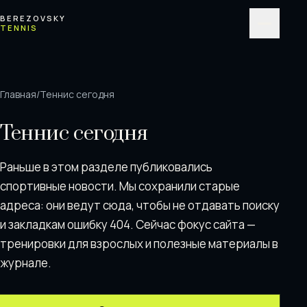
Перейти к содержимому
BEREZOVSKY
TENNIS
Меню
Главная
/
Теннис сегодня
Теннис сегодня
Раньше в этом разделе публиковались
спортивные новости. Мы сохранили старые
адреса: они ведут сюда, чтобы не отдавать поискy
и закладкам ошибку 404. Сейчас фокус сайта —
тренировки для взрослых и полезные материалы в
журнале.