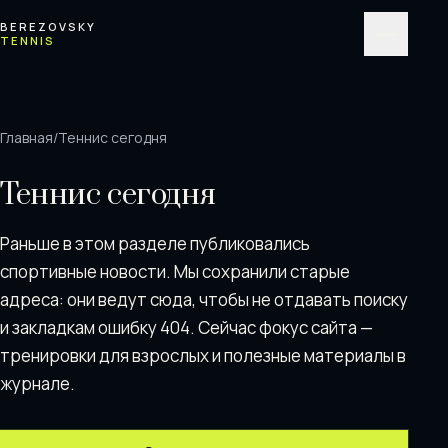
Перейти к содержимому
BEREZOVSKY
TENNIS
Меню
Главная
/
Теннис сегодня
Теннис сегодня
Раньше в этом разделе публиковались
спортивные новости. Мы сохранили старые
адреса: они ведут сюда, чтобы не отдавать поискy
и закладкам ошибку 404. Сейчас фокус сайта —
тренировки для взрослых и полезные материалы в
журнале.