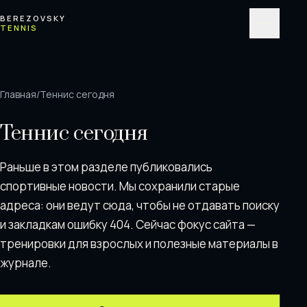
Перейти к содержимому
BEREZOVSKY
TENNIS
Меню
Главная
/
Теннис сегодня
Теннис сегодня
Раньше в этом разделе публиковались
спортивные новости. Мы сохранили старые
адреса: они ведут сюда, чтобы не отдавать поискy
и закладкам ошибку 404. Сейчас фокус сайта —
тренировки для взрослых и полезные материалы в
журнале.