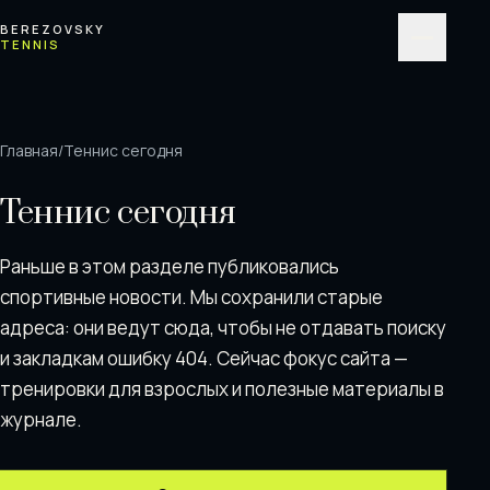
Перейти к содержимому
BEREZOVSKY
TENNIS
Меню
Главная
/
Теннис сегодня
Теннис сегодня
Раньше в этом разделе публиковались
спортивные новости. Мы сохранили старые
адреса: они ведут сюда, чтобы не отдавать поискy
и закладкам ошибку 404. Сейчас фокус сайта —
тренировки для взрослых и полезные материалы в
журнале.