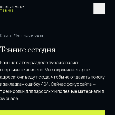
Перейти к содержимому
BEREZOVSKY
TENNIS
Меню
Главная
/
Теннис сегодня
Теннис сегодня
Раньше в этом разделе публиковались
спортивные новости. Мы сохранили старые
адреса: они ведут сюда, чтобы не отдавать поискy
и закладкам ошибку 404. Сейчас фокус сайта —
тренировки для взрослых и полезные материалы в
журнале.