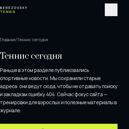
Перейти к содержимому
BEREZOVSKY
TENNIS
Меню
Главная
/
Теннис сегодня
Теннис сегодня
Раньше в этом разделе публиковались
спортивные новости. Мы сохранили старые
адреса: они ведут сюда, чтобы не отдавать поискy
и закладкам ошибку 404. Сейчас фокус сайта —
тренировки для взрослых и полезные материалы в
журнале.