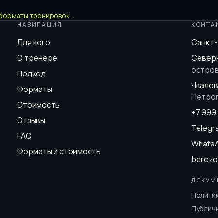
форматы тренировок
.
НАВИГАЦИЯ
КОНТА
Для кого
Санкт
О тренере
Северн
остро
Подход
Чкалов
Форматы
Петро
Стоимость
+7 999
Отзывы
Teleg
FAQ
Whats
Форматы и стоимость
berezo
ДОКУМ
Полити
Публич