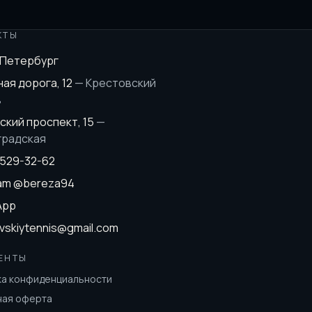
КТЫ
-Петербург
ая дорога, 12
—
Крестовский
в
ский проспект, 15
—
градская
 529-32-62
ram
@bereza94
App
vskiytennis@gmail.com
ЕНТЫ
ка конфиденциальности
ная оферта