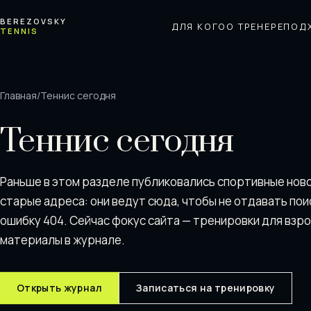
Перейти к содержимому
BEREZOVSKY
ДЛЯ КОГО
О ТРЕНЕРЕ
ПОД
TENNIS
Главная
/
Теннис сегодня
Теннис сегодня
Раньше в этом разделе публиковались спортивные нов
старые адреса: они ведут сюда, чтобы не отдавать пои
ошибку 404. Сейчас фокус сайта — тренировки для взр
материалы в журнале.
Открыть журнал
Записаться на тренировку