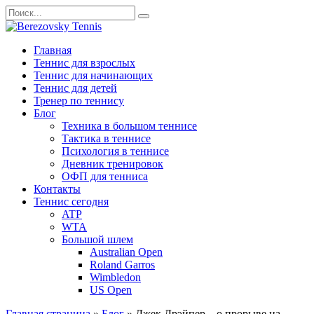
Перейти
Search
к
for:
содержанию
Главная
Теннис для взрослых
Теннис для начинающих
Теннис для детей
Тренер по теннису
Блог
Техника в большом теннисе
Тактика в теннисе
Психология в теннисе
Дневник тренировок
ОФП для тенниса
Контакты
Теннис сегодня
ATP
WTA
Большой шлем
Australian Open
Roland Garros
Wimbledon
US Open
Главная страница
»
Блог
»
Джек Дрэйпер – о прорыве на