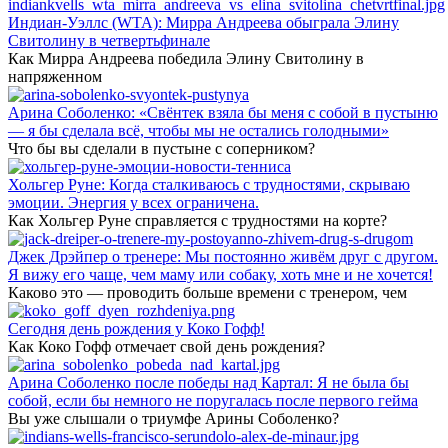
Индиан-Уэллс (WTA): Мирра Андреева обыграла Элину
Свитолину в четвертьфинале
Как Мирра Андреева победила Элину Свитолину в
напряженном
Арина Соболенко: «Свёнтек взяла бы меня с собой в пустыню
— я бы сделала всё, чтобы мы не остались голодными»
Что бы вы сделали в пустыне с соперником?
Хольгер Руне: Когда сталкиваюсь с трудностями, скрываю
эмоции. Энергия у всех ограничена.
Как Хольгер Руне справляется с трудностями на корте?
Джек Дрэйпер о тренере: Мы постоянно живём друг с другом.
Я вижу его чаще, чем маму или собаку, хоть мне и не хочется!
Каково это — проводить больше времени с тренером, чем
Сегодня день рождения у Коко Гофф!
Как Коко Гофф отмечает свой день рождения?
Арина Соболенко после победы над Картал: Я не была бы
собой, если бы немного не поругалась после первого гейма
Вы уже слышали о триумфе Арины Соболенко?