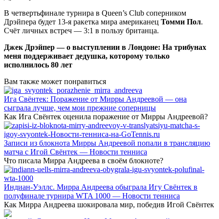
В четвертьфинале турнира в Queen’s Club соперником
Дрэйпера будет 13-я ракетка мира американец
Томми Пол
.
Счёт личных встреч — 3:1 в пользу британца.
Джек Дрэйпер — о выступлении в Лондоне: На трибунах
меня поддерживает дедушка, которому только
исполнилось 80 лет
Вам также может понравиться
Ига Свёнтек: Поражение от Мирры Андреевой — она
сыграла лучше, чем мои прежние соперницы
Как Ига Свёнтек оценила поражение от Мирры Андреевой?
Записи из блокнота Мирры Андреевой попали в трансляцию
матча с Игой Свёнтек — Новости тенниса
Что писала Мирра Андреева в своём блокноте?
Индиан-Уэллс. Мирра Андреева обыграла Игу Свёнтек в
полуфинале турнира WTA 1000 — Новости тенниса
Как Мирра Андреева шокировала мир, победив Игой Свёнтек