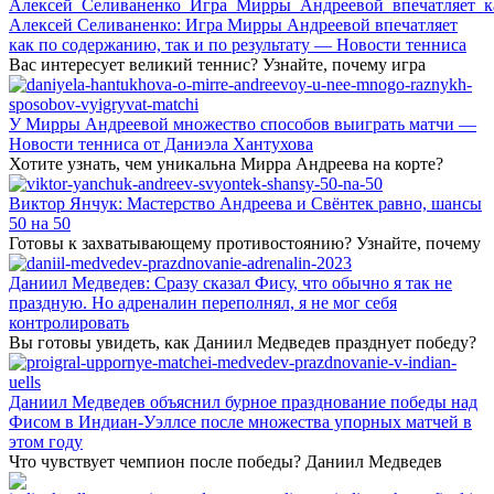
Алексей Селиваненко: Игра Мирры Андреевой впечатляет
как по содержанию, так и по результату — Новости тенниса
Вас интересует великий теннис? Узнайте, почему игра
У Мирры Андреевой множество способов выиграть матчи —
Новости тенниса от Даниэла Хантухова
Хотите узнать, чем уникальна Мирра Андреева на корте?
Виктор Янчук: Мастерство Андреева и Свёнтек равно, шансы
50 на 50
Готовы к захватывающему противостоянию? Узнайте, почему
Даниил Медведев: Сразу сказал Фису, что обычно я так не
праздную. Но адреналин переполнял, я не мог себя
контролировать
Вы готовы увидеть, как Даниил Медведев празднует победу?
Даниил Медведев объяснил бурное празднование победы над
Фисом в Индиан-Уэллсе после множества упорных матчей в
этом году
Что чувствует чемпион после победы? Даниил Медведев