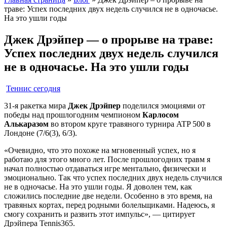
траве: Успех последних двух недель случился не в одночасье.
На это ушли годы
Джек Дрэйпер — о прорыве на траве:
Успех последних двух недель случился
не в одночасье. На это ушли годы
Теннис сегодня
31-я ракетка мира
Джек Дрэйпер
поделился эмоциями от
победы над прошлогодним чемпионом
Карлосом
Алькаразом
во втором круге травяного турнира ATP 500 в
Лондоне (7/6(3), 6/3).
«Очевидно, что это похоже на мгновенный успех, но я
работаю для этого много лет. После прошлогодних травм я
начал полностью отдаваться игре ментально, физически и
эмоционально. Так что успех последних двух недель случился
не в одночасье. На это ушли годы. Я доволен тем, как
сложились последние две недели. Особенно в это время, на
травяных кортах, перед родными болельщиками. Надеюсь, я
смогу сохранить и развить этот импульс», — цитирует
Дрэйпера Tennis365.