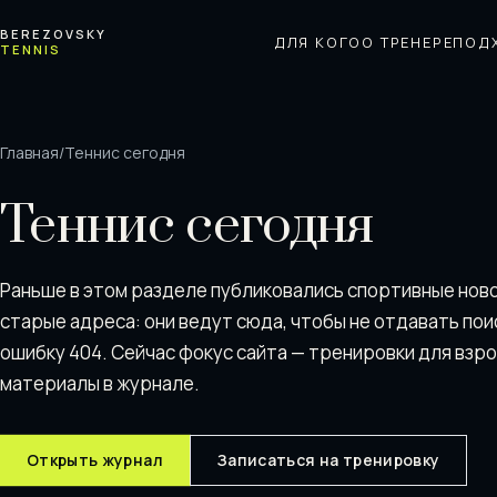
Перейти к содержимому
BEREZOVSKY
ДЛЯ КОГО
О ТРЕНЕРЕ
ПОД
TENNIS
Главная
/
Теннис сегодня
Теннис сегодня
Раньше в этом разделе публиковались спортивные нов
старые адреса: они ведут сюда, чтобы не отдавать пои
ошибку 404. Сейчас фокус сайта — тренировки для взр
материалы в журнале.
Открыть журнал
Записаться на тренировку