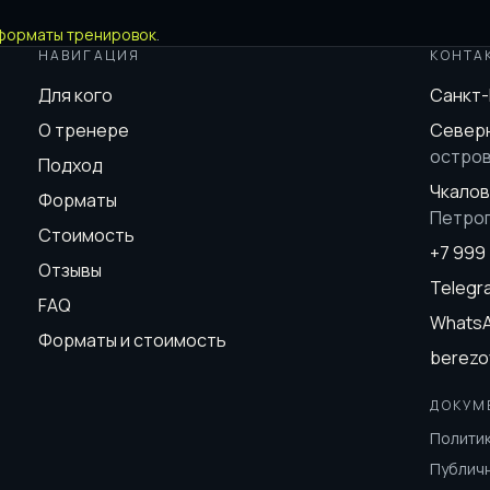
форматы тренировок
.
НАВИГАЦИЯ
КОНТА
Для кого
Санкт
О тренере
Северн
остро
Подход
Чкалов
Форматы
Петро
Стоимость
+7 999
Отзывы
Teleg
FAQ
Whats
Форматы и стоимость
berezo
ДОКУМ
Полити
Публич