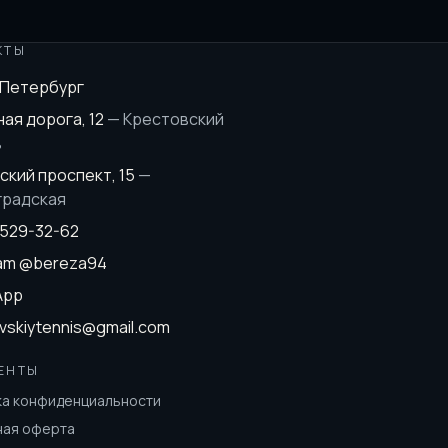
КТЫ
-Петербург
ая дорога, 12
—
Крестовский
в
ский проспект, 15
—
градская
 529-32-62
ram
@bereza94
App
vskiytennis@gmail.com
ЕНТЫ
ка конфиденциальности
ная оферта