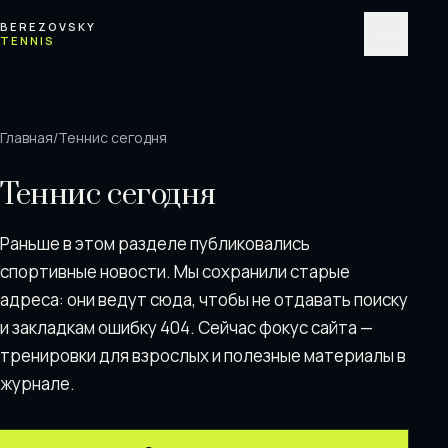
Перейти к содержимому
BEREZOVSKY
TENNIS
Меню
Главная
/
Теннис сегодня
Теннис сегодня
Раньше в этом разделе публиковались
спортивные новости. Мы сохранили старые
адреса: они ведут сюда, чтобы не отдавать поискy
и закладкам ошибку 404. Сейчас фокус сайта —
тренировки для взрослых и полезные материалы в
журнале.