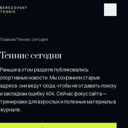
Перейти к содержимому
BEREZOVSKY
TENNIS
Меню
Главная
/
Теннис сегодня
Теннис сегодня
Раньше в этом разделе публиковались
спортивные новости. Мы сохранили старые
адреса: они ведут сюда, чтобы не отдавать поискy
и закладкам ошибку 404. Сейчас фокус сайта —
тренировки для взрослых и полезные материалы в
журнале.