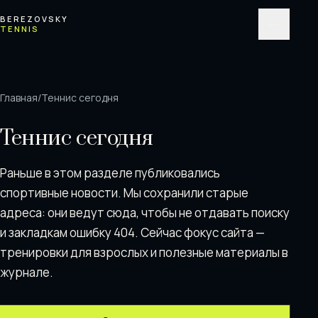
Перейти к содержимому
BEREZOVSKY
TENNIS
Меню
Главная
/
Теннис сегодня
Теннис сегодня
Раньше в этом разделе публиковались
спортивные новости. Мы сохранили старые
адреса: они ведут сюда, чтобы не отдавать поискy
и закладкам ошибку 404. Сейчас фокус сайта —
тренировки для взрослых и полезные материалы в
журнале.