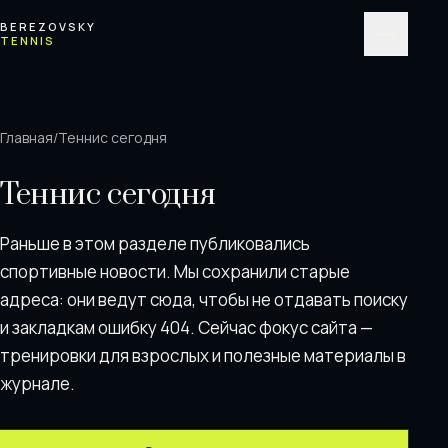
Перейти к содержимому
BEREZOVSKY
TENNIS
Меню
Главная
/
Теннис сегодня
Теннис сегодня
Раньше в этом разделе публиковались
спортивные новости. Мы сохранили старые
адреса: они ведут сюда, чтобы не отдавать поискy
и закладкам ошибку 404. Сейчас фокус сайта —
тренировки для взрослых и полезные материалы в
журнале.