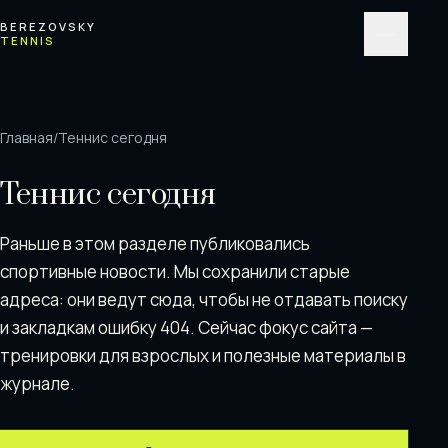
Перейти к содержимому
BEREZOVSKY
TENNIS
Меню
Главная
/
Теннис сегодня
Теннис сегодня
Раньше в этом разделе публиковались
спортивные новости. Мы сохранили старые
адреса: они ведут сюда, чтобы не отдавать поискy
и закладкам ошибку 404. Сейчас фокус сайта —
тренировки для взрослых и полезные материалы в
журнале.