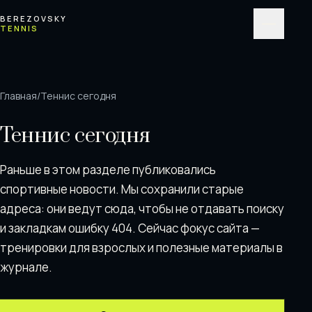
Перейти к содержимому
BEREZOVSKY
TENNIS
Меню
Главная
/
Теннис сегодня
Теннис сегодня
Раньше в этом разделе публиковались
спортивные новости. Мы сохранили старые
адреса: они ведут сюда, чтобы не отдавать поискy
и закладкам ошибку 404. Сейчас фокус сайта —
тренировки для взрослых и полезные материалы в
журнале.