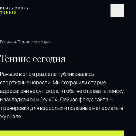
Перейти к содержимому
BEREZOVSKY
TENNIS
Меню
Главная
/
Теннис сегодня
Теннис сегодня
Раньше в этом разделе публиковались
спортивные новости. Мы сохранили старые
адреса: они ведут сюда, чтобы не отдавать поискy
и закладкам ошибку 404. Сейчас фокус сайта —
тренировки для взрослых и полезные материалы в
журнале.