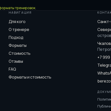
форматы тренировок
.
НАВИГАЦИЯ
КОНТА
Для кого
Санкт
О тренере
Северн
остро
Подход
Чкалов
Форматы
Петро
Стоимость
+7 999
Отзывы
Teleg
FAQ
Whats
Форматы и стоимость
berezo
ДОКУМ
Полити
Публич