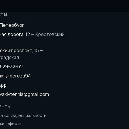
КТЫ
-Петербург
ая дорога, 12
—
Крестовский
в
ский проспект, 15
—
градская
 529-32-62
ram
@bereza94
App
vskiytennis@gmail.com
ЕНТЫ
ка конфиденциальности
ная оферта