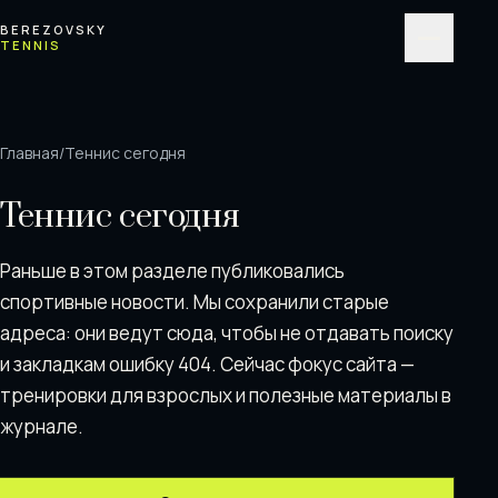
Перейти к содержимому
BEREZOVSKY
TENNIS
Меню
Главная
/
Теннис сегодня
Теннис сегодня
Раньше в этом разделе публиковались
спортивные новости. Мы сохранили старые
адреса: они ведут сюда, чтобы не отдавать поискy
и закладкам ошибку 404. Сейчас фокус сайта —
тренировки для взрослых и полезные материалы в
журнале.