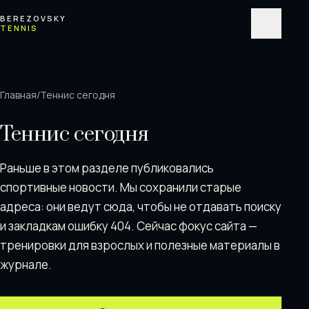
Перейти к содержимому
BEREZOVSKY
TENNIS
Меню
Главная
/
Теннис сегодня
Теннис сегодня
Раньше в этом разделе публиковались
спортивные новости. Мы сохранили старые
адреса: они ведут сюда, чтобы не отдавать поискy
и закладкам ошибку 404. Сейчас фокус сайта —
тренировки для взрослых и полезные материалы в
журнале.