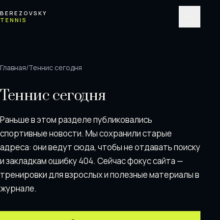
Перейти к содержимому
BEREZOVSKY
TENNIS
Меню
Главная
/
Теннис сегодня
Теннис сегодня
Раньше в этом разделе публиковались
спортивные новости. Мы сохранили старые
адреса: они ведут сюда, чтобы не отдавать поискy
и закладкам ошибку 404. Сейчас фокус сайта —
тренировки для взрослых и полезные материалы в
журнале.