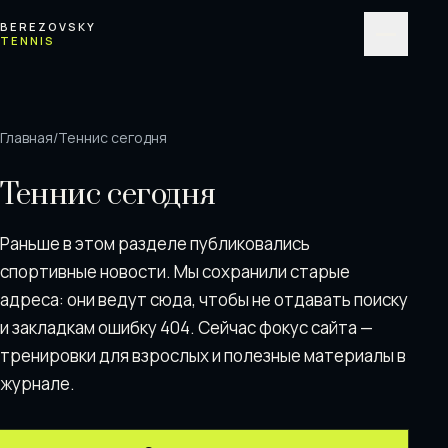
Перейти к содержимому
BEREZOVSKY
TENNIS
Меню
Главная
/
Теннис сегодня
Теннис сегодня
Раньше в этом разделе публиковались
спортивные новости. Мы сохранили старые
адреса: они ведут сюда, чтобы не отдавать поискy
и закладкам ошибку 404. Сейчас фокус сайта —
тренировки для взрослых и полезные материалы в
журнале.