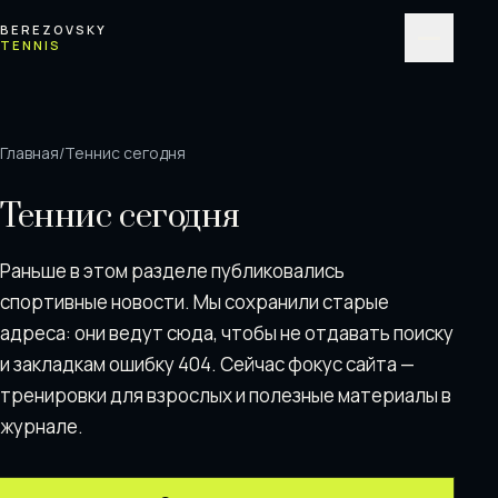
Перейти к содержимому
BEREZOVSKY
TENNIS
Меню
Главная
/
Теннис сегодня
Теннис сегодня
Раньше в этом разделе публиковались
спортивные новости. Мы сохранили старые
адреса: они ведут сюда, чтобы не отдавать поискy
и закладкам ошибку 404. Сейчас фокус сайта —
тренировки для взрослых и полезные материалы в
журнале.